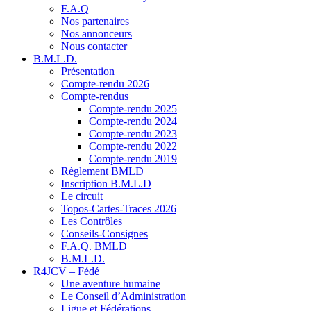
F.A.Q
Nos partenaires
Nos annonceurs
Nous contacter
B.M.L.D.
Présentation
Compte-rendu 2026
Compte-rendus
Compte-rendu 2025
Compte-rendu 2024
Compte-rendu 2023
Compte-rendu 2022
Compte-rendu 2019
Règlement BMLD
Inscription B.M.L.D
Le circuit
Topos-Cartes-Traces 2026
Les Contrôles
Conseils-Consignes
F.A.Q. BMLD
B.M.L.D.
R4JCV – Fédé
Une aventure humaine
Le Conseil d’Administration
Ligue et Fédérations