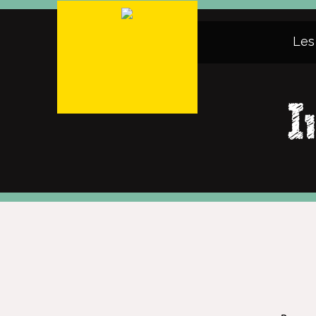
Les
I