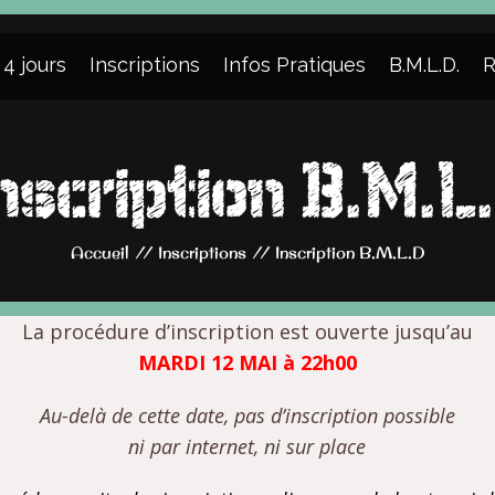
 4 jours
Inscriptions
Infos Pratiques
B.M.L.D.
R
nscription B.M.L
Accueil
//
Inscriptions
//
Inscription B.M.L.D
La procédure d’inscription est ouverte jusqu’au
MARDI 12 MAI à 22h00
Au-delà de cette date, pas d’inscription possible
ni par internet, ni sur place