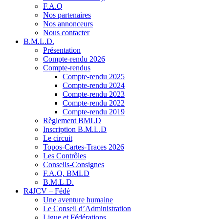
F.A.Q
Nos partenaires
Nos annonceurs
Nous contacter
B.M.L.D.
Présentation
Compte-rendu 2026
Compte-rendus
Compte-rendu 2025
Compte-rendu 2024
Compte-rendu 2023
Compte-rendu 2022
Compte-rendu 2019
Règlement BMLD
Inscription B.M.L.D
Le circuit
Topos-Cartes-Traces 2026
Les Contrôles
Conseils-Consignes
F.A.Q. BMLD
B.M.L.D.
R4JCV – Fédé
Une aventure humaine
Le Conseil d’Administration
Ligue et Fédérations